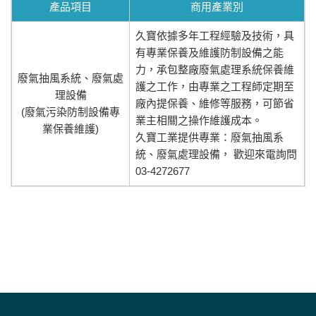
產品項目
商用產業別
久寶依據多年工程經驗及技術，具
有專業保養及維護防制設備之能
力，承包整廠廢氣處理系統保養維
廢氣抽風系統、廢氣處
護之工作，由專業之工程師定期至
理設備
廠內提保養、維修等服務，可節省
(廢氣污染防制設備專
業主相關之操作維護成本。
業保養維護)
久寶工業提供專業：廢氣抽風系
統、廢氣處理設備， 歡迎來電詢問
03-4272677