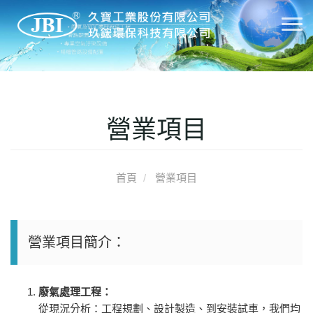
T
o
g
g
l
e
營業項目
n
a
v
首頁
營業項目
i
g
a
t
營業項目簡介：
i
o
n
廢氣處理工程：
從現況分析：工程規劃、設計製造、到安裝試車，我們均