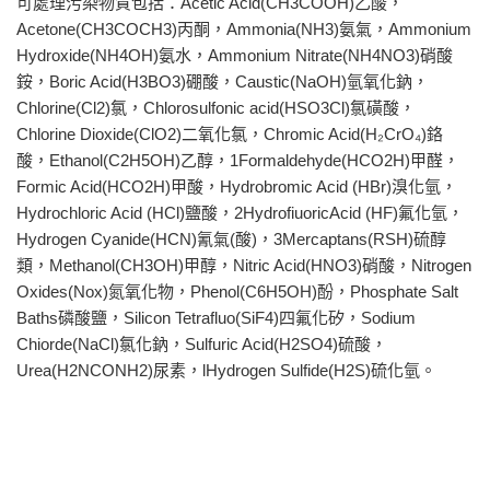
可處理污染物質包括：Acetic Acid(CH3COOH)乙酸，
Acetone(CH3COCH3)丙酮，Ammonia(NH3)氨氣，Ammonium
Hydroxide(NH4OH)氨水，Ammonium Nitrate(NH4NO3)硝酸
銨，Boric Acid(H3BO3)硼酸，Caustic(NaOH)氫氧化鈉，
Chlorine(Cl2)氯，Chlorosulfonic acid(HSO3Cl)氯磺酸，
Chlorine Dioxide(ClO2)二氧化氯，Chromic Acid(H₂CrO₄)鉻
酸，Ethanol(C2H5OH)乙醇，1Formaldehyde(HCO2H)甲醛，
Formic Acid(HCO2H)甲酸，Hydrobromic Acid (HBr)溴化氫，
Hydrochloric Acid (HCl)鹽酸，2HydrofiuoricAcid (HF)氟化氫，
Hydrogen Cyanide(HCN)氰氣(酸)，3Mercaptans(RSH)硫醇
類，Methanol(CH3OH)甲醇，Nitric Acid(HNO3)硝酸，Nitrogen
Oxides(Nox)氮氧化物，Phenol(C6H5OH)酚，Phosphate Salt
Baths磷酸鹽，Silicon Tetrafluo(SiF4)四氟化矽，Sodium
Chiorde(NaCl)氯化鈉，Sulfuric Acid(H2SO4)硫酸，
Urea(H2NCONH2)尿素，lHydrogen Sulfide(H2S)硫化氫。