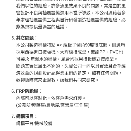
我們以往的經驗，許多通風效果不良的問題，常是由於風
管設計不良與抽風設備選用不當所導致，本公司憑藉著多
年處理抽風設備工程與自行研發製造抽風設備的經驗，必
能為您提供最適當的建議。
其它問題：
本公司製造桶槽特點 => 經板子倒角90度後底部。側邊均
採用西德進口接板機、大焊槍接成型，無論PP、PVC也
可製永 無漏水的桶槽，風管均採用接板機對接成型。
問題其實是層出不窮的，久寶公司一向以具實效且合乎經
濟效益的規劃設計贏得業主們的肯定。 如有任何問題，
歡迎隨時您來電賜教，讓我們共同來研究。
FRP防颱屋：
內部可以客製化，依客戶需求訂製。
(公務所/臨時屋/農地屋/露營屋/工作屋)
鋼構項目：
鋼構平台/機械設備