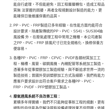
能自行處理，不但能避免，因工程層層轉包，造成工程品
質無 法掌握的困擾，再者全程規劃設計製造的能力，更
能確保日後維護保養的品質。
PP、PVC、FRP製造已多年經驗，在性能方面均能符合
設計要求，除產製傳統的PP、PVC、SS41、SUS304抽
風設備 外，在廢氣處理工程中常用之機種，本公司產製
之PP、PVC、FRP 排風尺寸已完全規格化，換修保養方
便容易。
各種PP、PVC、
FRP
、
CPVC、PVDF各類材質加工工
程，桶槽、風管、碳鋼風機、內襯配管等系統加工製造，
憑著多年從事塑膠加工製造經驗，與不斷追求世界一流的
製造技術；曾國外受訓塑膠加工方式及細節，我們有能力
應客戶要求設計出符合客戶需求之各種PP、PVC、
FRP、PVDF、PFP塑膠加工製品。
廢氣通風系統不良改善工程：
累積多年得實績，我們不只能夠從事新工程的規劃，更有
絕對的自信能為您解決現有設備處理效果不佳問題，依據