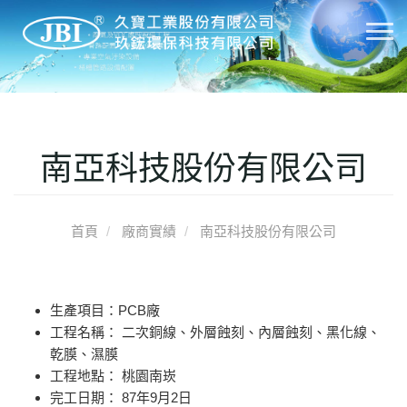
T
o
g
g
l
e
南亞科技股份有限公司
n
a
v
首頁
廠商實績
南亞科技股份有限公司
i
g
a
t
生產項目：PCB廠
i
工程名稱： 二次銅線、外層蝕刻、內層蝕刻、黑化線、
o
乾膜、濕膜
n
工程地點： 桃園南崁
完工日期： 87年9月2日