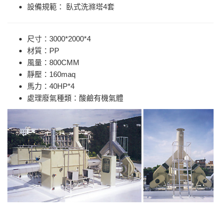
設備規範： 臥式洗滌塔4套
尺寸：3000*2000*4
材質：PP
風量：800CMM
靜壓：160maq
馬力：40HP*4
處理廢氣種類：酸鹼有機氣體