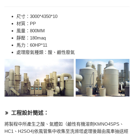
尺寸：3000*4350*10
材質：PP
風量：800MM
靜壓：180maq
馬力：60HP*11
處理廢氣種類：酸、鹼性廢氣
工程設計簡述：
將製程中所產生之酸、氣體如（鹼性有機溶劑KMNO4SPS、
HC1、H2SO4)依風管集中收集至洗滌塔處理後藉由風車抽送經