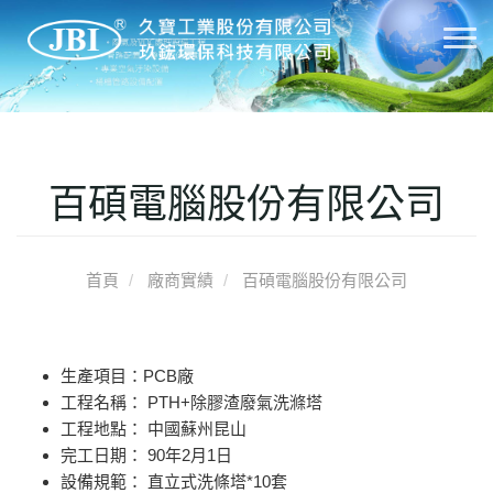
T
o
g
g
l
e
百碩電腦股份有限公司
n
a
v
首頁
廠商實績
百碩電腦股份有限公司
i
g
a
t
生產項目：PCB廠
i
工程名稱： PTH+除膠渣廢氣洗滌塔
o
工程地點： 中國蘇州昆山
n
完工日期： 90年2月1日
設備規範： 直立式洗條塔*10套