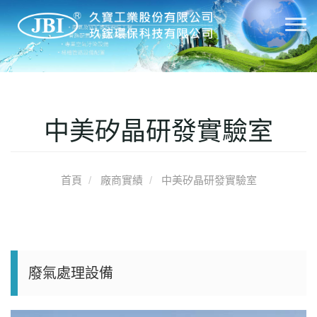
T
o
g
g
l
e
中美矽晶研發實驗室
n
a
v
首頁
廠商實績
中美矽晶研發實驗室
i
g
a
t
i
o
廢氣處理設備
n